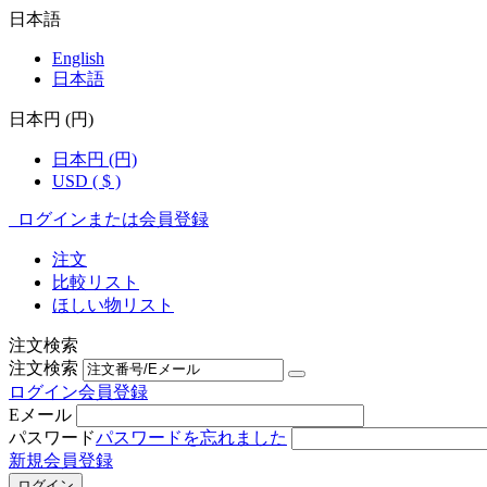
日本語
English
日本語
日本円 (円)
日本円 (円)
USD ( $ )
ログインまたは会員登録
注文
比較リスト
ほしい物リスト
注文検索
注文検索
ログイン
会員登録
Eメール
パスワード
パスワードを忘れました
新規会員登録
ログイン