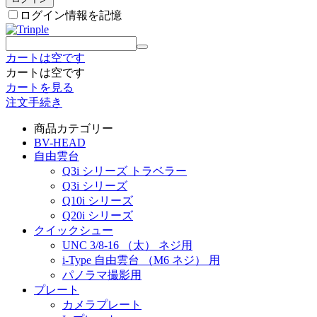
ログイン情報を記憶
カートは空です
カートは空です
カートを見る
注文手続き
商品カテゴリー
BV-HEAD
自由雲台
Q3i シリーズ トラベラー
Q3i シリーズ
Q10i シリーズ
Q20i シリーズ
クイックシュー
UNC 3/8-16 （太） ネジ用
i-Type 自由雲台 （M6 ネジ） 用
パノラマ撮影用
プレート
カメラプレート