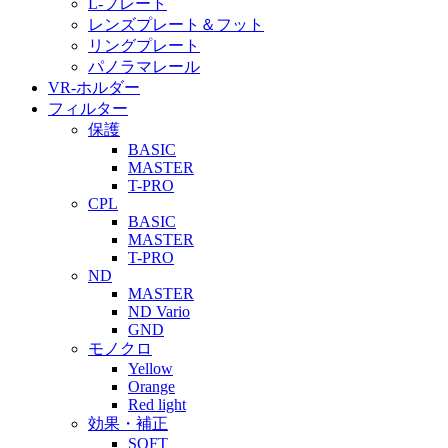
L-プレート
レンズプレート＆フット
リングプレート
パノラマレール
VR-ホルダー
フィルター
保護
BASIC
MASTER
T-PRO
CPL
BASIC
MASTER
T-PRO
ND
MASTER
ND Vario
GND
モノクロ
Yellow
Orange
Red light
効果・補正
SOFT