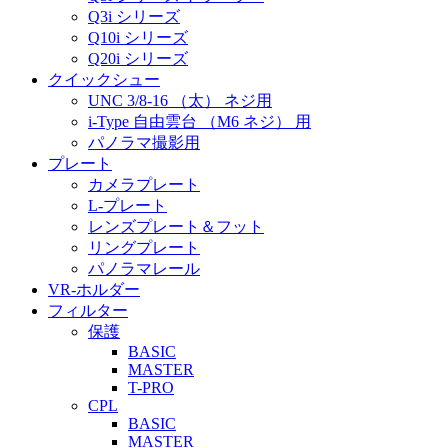
Q3i シリーズ
Q10i シリーズ
Q20i シリーズ
クイックシュー
UNC 3/8-16 （太） ネジ用
i-Type 自由雲台 （M6 ネジ） 用
パノラマ撮影用
プレート
カメラプレート
L-プレート
レンズプレート＆フット
リングプレート
パノラマレール
VR-ホルダー
フィルター
保護
BASIC
MASTER
T-PRO
CPL
BASIC
MASTER