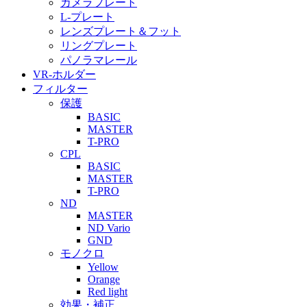
カメラプレート
L-プレート
レンズプレート＆フット
リングプレート
パノラマレール
VR-ホルダー
フィルター
保護
BASIC
MASTER
T-PRO
CPL
BASIC
MASTER
T-PRO
ND
MASTER
ND Vario
GND
モノクロ
Yellow
Orange
Red light
効果・補正