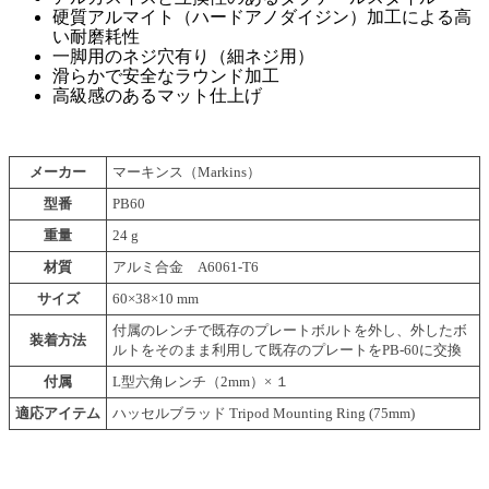
硬質アルマイト（ハードアノダイジン）加工による高
い耐磨耗性
一脚用のネジ穴有り（細ネジ用）
滑らかで安全なラウンド加工
高級感のあるマット仕上げ
メーカー
マーキンス（Markins）
型番
PB60
重量
24 g
材質
アルミ合金 A6061-T6
サイズ
60×38×10 mm
付属のレンチで既存のプレートボルトを外し、外したボ
装着方法
ルトをそのまま利用して既存のプレートをPB-60に交換
付属
L型六角レンチ（2mm）× １
適応アイテム
ハッセルブラッド Tripod Mounting Ring (75mm)