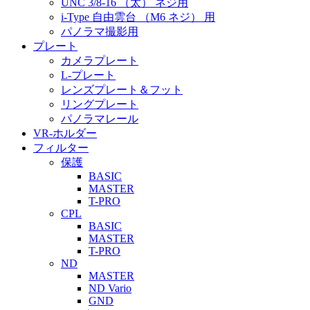
UNC 3/8-16 （太） ネジ用
i-Type 自由雲台 （M6 ネジ） 用
パノラマ撮影用
プレート
カメラプレート
L-プレート
レンズプレート＆フット
リングプレート
パノラマレール
VR-ホルダー
フィルター
保護
BASIC
MASTER
T-PRO
CPL
BASIC
MASTER
T-PRO
ND
MASTER
ND Vario
GND