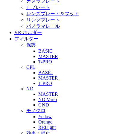
カメラプレート
L-プレート
レンズプレート＆フット
リングプレート
パノラマレール
VR-ホルダー
フィルター
保護
BASIC
MASTER
T-PRO
CPL
BASIC
MASTER
T-PRO
ND
MASTER
ND Vario
GND
モノクロ
Yellow
Orange
Red light
効果・補正