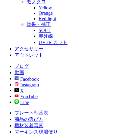
モノクロ
Yellow
Orange
Red light
効果・補正
SOFT
赤外線
UV-IR カット
アクセサリー
アウトレット
ブログ
動画
Facebook
Instagram
X
YouTube
Line
プレート型番表
商品の選び方
機材装着写真
マーキンス現場便り