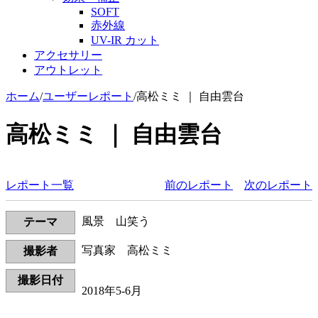
SOFT
赤外線
UV-IR カット
アクセサリー
アウトレット
ホーム
/
ユーザーレポート
/
高松ミミ ｜ 自由雲台
高松ミミ ｜ 自由雲台
レポート一覧
前のレポート
次のレポート
風景 山笑う
テーマ
写真家 高松ミミ
撮影者
撮影日付
2018年5-6月