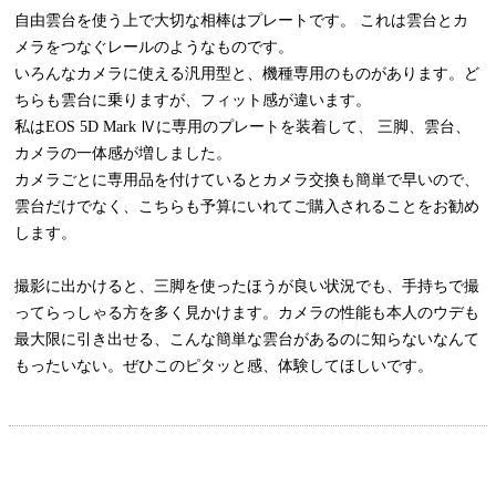
自由雲台を使う上で大切な相棒はプレートです。 これは雲台とカ
メラをつなぐレールのようなものです。
いろんなカメラに使える汎用型と、機種専用のものがあります。ど
ちらも雲台に乗りますが、フィット感が違います。
私はEOS 5D Mark Ⅳに専用のプレートを装着して、 三脚、雲台、
カメラの一体感が増しました。
カメラごとに専用品を付けているとカメラ交換も簡単で早いので、
雲台だけでなく、こちらも予算にいれてご購入されることをお勧め
します。
撮影に出かけると、三脚を使ったほうが良い状況でも、手持ちで撮
ってらっしゃる方を多く見かけます。カメラの性能も本人のウデも
最大限に引き出せる、こんな簡単な雲台があるのに知らないなんて
もったいない。ぜひこのピタッと感、体験してほしいです。