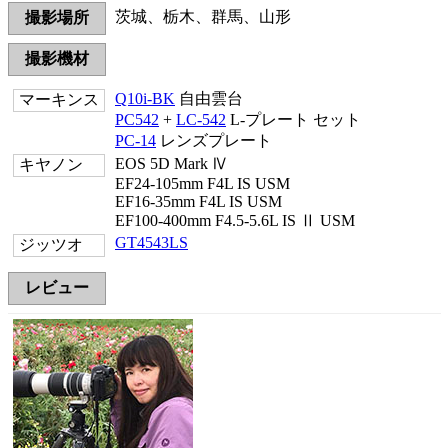
茨城、栃木、群馬、山形
撮影場所
撮影機材
Q10i-BK
自由雲台
マーキンス
PC542
+
LC-542
L-プレート セット
PC-14
レンズプレート
EOS 5D Mark Ⅳ
キヤノン
EF24-105mm F4L IS USM
EF16-35mm F4L IS USM
EF100-400mm F4.5-5.6L IS Ⅱ USM
GT4543LS
ジッツオ
レビュー