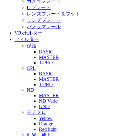
カメラプレート
L-プレート
レンズプレート＆フット
リングプレート
パノラマレール
VR-ホルダー
フィルター
保護
BASIC
MASTER
T-PRO
CPL
BASIC
MASTER
T-PRO
ND
MASTER
ND Vario
GND
モノクロ
Yellow
Orange
Red light
効果・補正