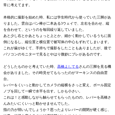
常に考えてます。
本格的に撮影を始めた時、私には学生時代から使っていた三脚があ
りました。雲台はパン棒が二本ある3ウェイで、左右を合わせ、縦
を合わせて、というのを毎回繰り返していました。
あと少し右とかあとちょっと上とか、細かく動かしているうちに面
倒になるし、縦位置と横位置で被写体の中心もずれてしまいます。
これが歯がゆくて、手持ちで撮影をしたこともありましたが、後で
パソコンのモニターで見るとやはり微妙にブレがあるのです。
どうしたものかと考えていた時、
高橋よしてる
さんの三脚を見る機
会がありました。その時見せてもらったのがマーキンスの自由雲
台。
レバーをくいっと動かしてカメラの縦横をさっと変え、ボール固定
ノブを回して一瞬で水平を出す。しかも小さい。
これは！と感動しながら触らせてもらったものの、レバーを高橋さ
んみたいにくいっと動かせませんでした。
指の力が弱いんでしょうか？思ったよりレバーの開閉が硬く感じ、