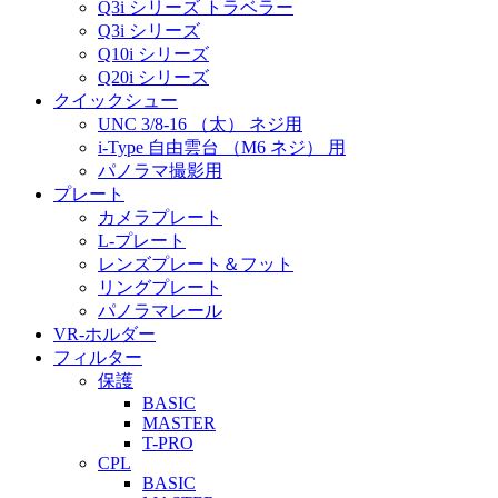
Q3i シリーズ トラベラー
Q3i シリーズ
Q10i シリーズ
Q20i シリーズ
クイックシュー
UNC 3/8-16 （太） ネジ用
i-Type 自由雲台 （M6 ネジ） 用
パノラマ撮影用
プレート
カメラプレート
L-プレート
レンズプレート＆フット
リングプレート
パノラマレール
VR-ホルダー
フィルター
保護
BASIC
MASTER
T-PRO
CPL
BASIC