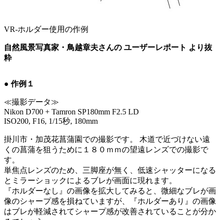
VR-ホルダー使用の作例
自然風景写真家・鳥越章夫さんの ユーザーレポート より抜
粋
● 作例１
≪撮影データ≫
Nikon D700 + Tamron SP180mm F2.5 LD
ISO200, F16, 1/15秒, 180mm
掛川市・加茂花菖蒲園での撮影です。 木道で近づけない遠
くの菖蒲を狙うために１８０ｍｍの望遠レンズでの撮影で
す。
単焦点レンズのため、三脚座が無く、低速シャッターになる
とミラーショックによるブレが画面に現れます。
『ホルダーなし』の画像を拡大してみると、微細なブレが画
像のシャープ感を損ねていますが、『ホルダーあり』の画像
はブレが軽減されてシャープ感が改善されていることが分か