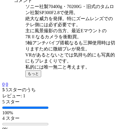
コメント
ソニー社製70400g・70200G・旧式のタムロ
ン社製SP300F2.8で使用。
絶大な威力を発揮。特にズームレンズでの
テレ側には必ず必要です。
主に風景撮影の当方、最近Eマウントの
7RⅡなるカメラを衝動買。
5軸アンチバイブ搭載なるも三脚使用時は切
りますために微細ブレが発生。
VRがあるとないとでは気持ち的にも写真的
にもブレまくりです。
私的には唯一無二と考えます。
もっと
0
0
5
5スターのうち
レビュー: 1
5 スター
100%
4 スター