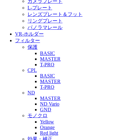
カメラプレート
L-プレート
レンズプレート＆フット
リングプレート
パノラマレール
VR-ホルダー
フィルター
保護
BASIC
MASTER
T-PRO
CPL
BASIC
MASTER
T-PRO
ND
MASTER
ND Vario
GND
モノクロ
Yellow
Orange
Red light
効果・補正