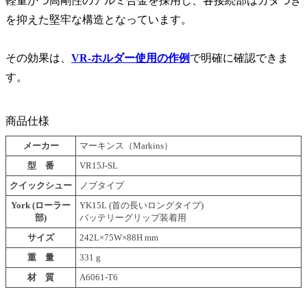
軽量かつ高剛性のアルミ合金を採用し、各接続部はガタつき
を抑えた堅牢な構造となっています。
その効果は、
VR-ホルダー使用の作例
で明確に確認できま
す。
商品仕様
メーカー
マーキンス（Markins）
型
番
VR15J-SL
クイックシュー
ノブタイプ
York (ローラー
YK15L (首の長いロングタイプ)
部)
バッテリーグリップ装着用
サイズ
242L×75W×88H mm
重 量
331 g
材
質
A6061-T6