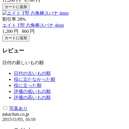
11,200
円
9,780
円
カートに追加
割引率 28%
エイト T型 六角棒スパナ 4mm
1,200
円
860
円
カートに追加
レビュー
日付の新しいもの順
日付の古いもの順
役に立たなかった順
役に立った順
評価の低いもの順
評価の高いもの順
写真あり
takachan.co.jp
2015/11/05, 16:10