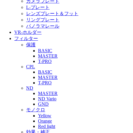
カメラプレート
L-プレート
レンズプレート＆フット
リングプレート
パノラマレール
VR-ホルダー
フィルター
保護
BASIC
MASTER
T-PRO
CPL
BASIC
MASTER
T-PRO
ND
MASTER
ND Vario
GND
モノクロ
Yellow
Orange
Red light
効果・補正