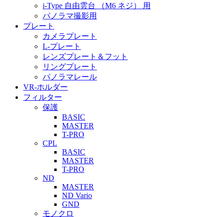
i-Type 自由雲台 （M6 ネジ） 用
パノラマ撮影用
プレート
カメラプレート
L-プレート
レンズプレート＆フット
リングプレート
パノラマレール
VR-ホルダー
フィルター
保護
BASIC
MASTER
T-PRO
CPL
BASIC
MASTER
T-PRO
ND
MASTER
ND Vario
GND
モノクロ