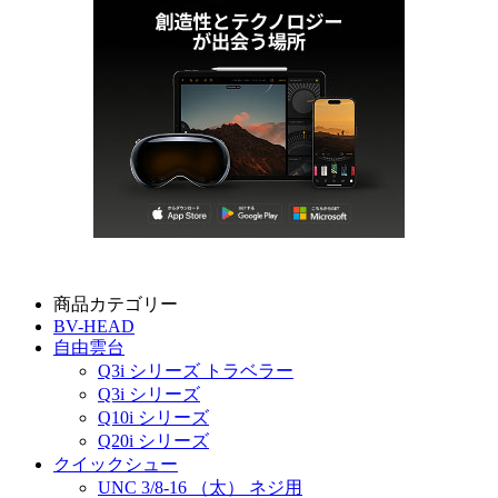
商品カテゴリー
BV-HEAD
自由雲台
Q3i シリーズ トラベラー
Q3i シリーズ
Q10i シリーズ
Q20i シリーズ
クイックシュー
UNC 3/8-16 （太） ネジ用