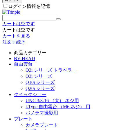
ログイン情報を記憶
カートは空です
カートは空です
カートを見る
注文手続き
商品カテゴリー
BV-HEAD
自由雲台
Q3i シリーズ トラベラー
Q3i シリーズ
Q10i シリーズ
Q20i シリーズ
クイックシュー
UNC 3/8-16 （太） ネジ用
i-Type 自由雲台 （M6 ネジ） 用
パノラマ撮影用
プレート
カメラプレート