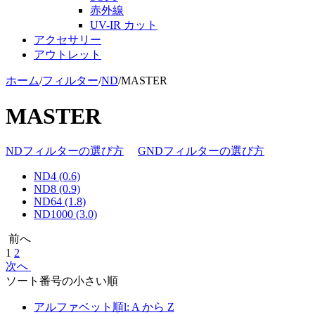
赤外線
UV-IR カット
アクセサリー
アウトレット
ホーム
/
フィルター
/
ND
/
MASTER
MASTER
NDフィルターの選び方
GNDフィルターの選び方
ND4 (0.6)
ND8 (0.9)
ND64 (1.8)
ND1000 (3.0)
前へ
1
2
次へ
ソート番号の小さい順
アルファベット順l: A から Z