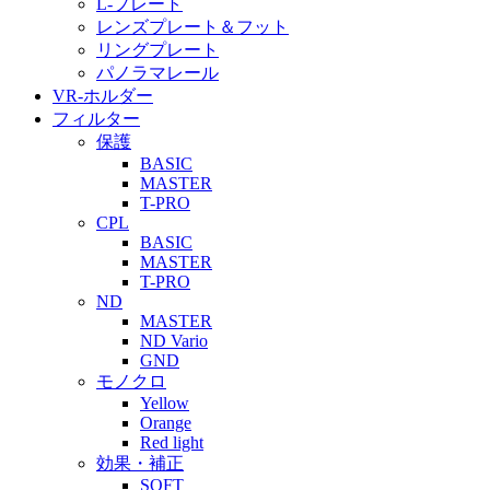
L-プレート
レンズプレート＆フット
リングプレート
パノラマレール
VR-ホルダー
フィルター
保護
BASIC
MASTER
T-PRO
CPL
BASIC
MASTER
T-PRO
ND
MASTER
ND Vario
GND
モノクロ
Yellow
Orange
Red light
効果・補正
SOFT