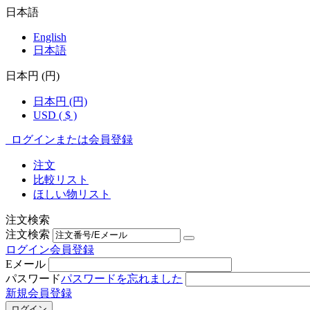
日本語
English
日本語
日本円 (円)
日本円 (円)
USD ( $ )
ログインまたは会員登録
注文
比較リスト
ほしい物リスト
注文検索
注文検索
ログイン
会員登録
Eメール
パスワード
パスワードを忘れました
新規会員登録
ログイン