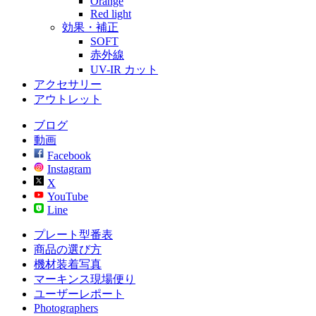
Orange
Red light
効果・補正
SOFT
赤外線
UV-IR カット
アクセサリー
アウトレット
ブログ
動画
Facebook
Instagram
X
YouTube
Line
プレート型番表
商品の選び方
機材装着写真
マーキンス現場便り
ユーザーレポート
Photographers