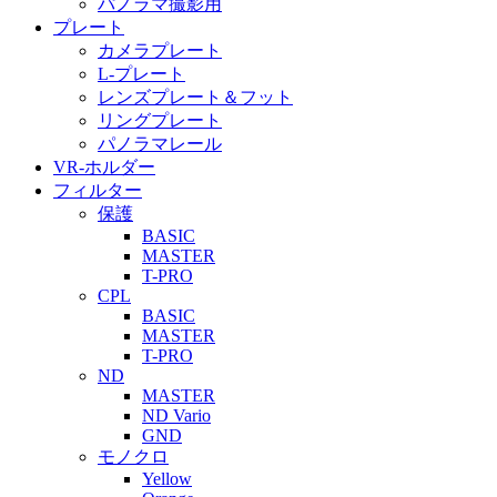
パノラマ撮影用
プレート
カメラプレート
L-プレート
レンズプレート＆フット
リングプレート
パノラマレール
VR-ホルダー
フィルター
保護
BASIC
MASTER
T-PRO
CPL
BASIC
MASTER
T-PRO
ND
MASTER
ND Vario
GND
モノクロ
Yellow