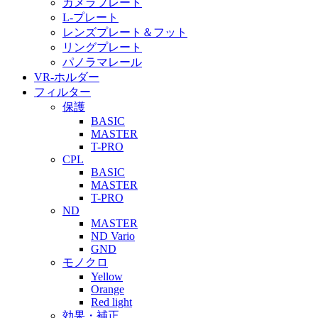
カメラプレート
L-プレート
レンズプレート＆フット
リングプレート
パノラマレール
VR-ホルダー
フィルター
保護
BASIC
MASTER
T-PRO
CPL
BASIC
MASTER
T-PRO
ND
MASTER
ND Vario
GND
モノクロ
Yellow
Orange
Red light
効果・補正