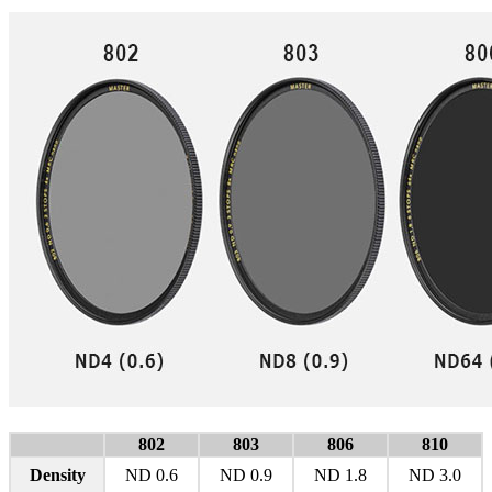
802
803
806
810
Density
ND 0.6
ND 0.9
ND 1.8
ND 3.0