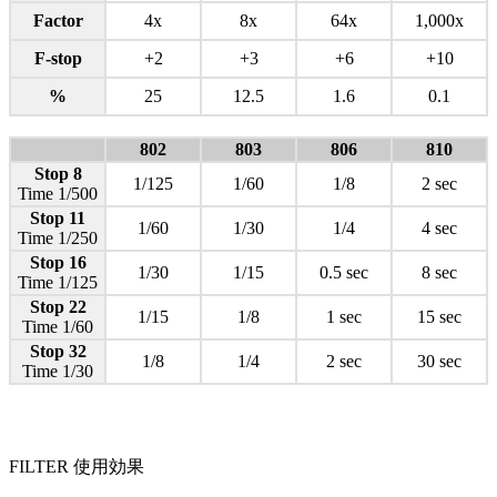
Factor
4x
8x
64x
1,000x
F-stop
+2
+3
+6
+10
%
25
12.5
1.6
0.1
802
803
806
810
Stop 8
1/125
1/60
1/8
2 sec
Time 1/500
Stop 11
1/60
1/30
1/4
4 sec
Time 1/250
Stop 16
1/30
1/15
0.5 sec
8 sec
Time 1/125
Stop 22
1/15
1/8
1 sec
15 sec
Time 1/60
Stop 32
1/8
1/4
2 sec
30 sec
Time 1/30
FILTER 使用効果