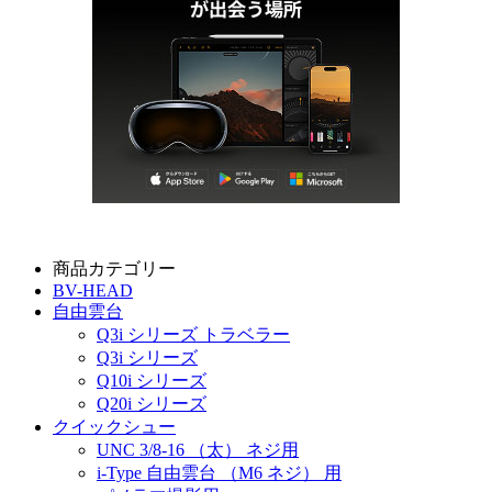
商品カテゴリー
BV-HEAD
自由雲台
Q3i シリーズ トラベラー
Q3i シリーズ
Q10i シリーズ
Q20i シリーズ
クイックシュー
UNC 3/8-16 （太） ネジ用
i-Type 自由雲台 （M6 ネジ） 用