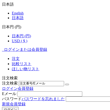
日本語
English
日本語
日本円 (円)
日本円 (円)
USD ( $ )
ログインまたは会員登録
注文
比較リスト
ほしい物リスト
注文検索
注文検索
ログイン
会員登録
Eメール
パスワード
パスワードを忘れました
新規会員登録
ログイン