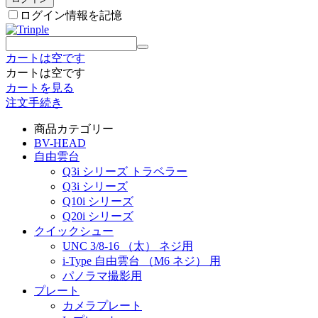
ログイン情報を記憶
カートは空です
カートは空です
カートを見る
注文手続き
商品カテゴリー
BV-HEAD
自由雲台
Q3i シリーズ トラベラー
Q3i シリーズ
Q10i シリーズ
Q20i シリーズ
クイックシュー
UNC 3/8-16 （太） ネジ用
i-Type 自由雲台 （M6 ネジ） 用
パノラマ撮影用
プレート
カメラプレート