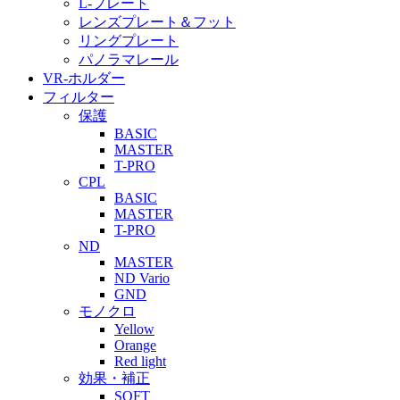
L-プレート
レンズプレート＆フット
リングプレート
パノラマレール
VR-ホルダー
フィルター
保護
BASIC
MASTER
T-PRO
CPL
BASIC
MASTER
T-PRO
ND
MASTER
ND Vario
GND
モノクロ
Yellow
Orange
Red light
効果・補正
SOFT