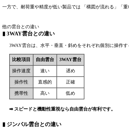
一方で、耐荷重や精度が低い製品では 「構図が流れる」「重
他の雲台との違い
▮ 3WAY雲台との違い
3WAY雲台は、水平・垂直・斜めをそれぞれ個別に操作す
比較項目
自由雲台
3WAY雲台
操作速度
速い
遅め
操作性
直感的
正確
携帯性
高い
低め
➡ スピードと機動性重視なら自由雲台が有利です。
▮ ジンバル雲台との違い