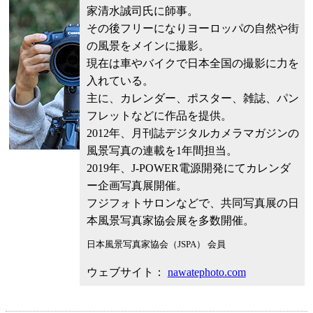
家清水誠司氏に師事。
その後フリーになりヨーロッパの自然や街
の風景をメインに撮影。
現在は車やバイクで日本全国の撮影に力を
入れている。
主に、カレンダー、ポスター、雑誌、パン
フレットなどに作品を提供。
2012年、月刊誌デジタルカメラマガジンの
風景写真の連載を1年間担当。
2019年、J-POWER電源開発にてカレンダ
ー企画写真展開催。
フジフォトサロンなどで、共同写真展の日
本風景写真家協会展を多数開催。
日本風景写真家協会（JSPA） 会員
ウェブサイト：
nawatephoto.com