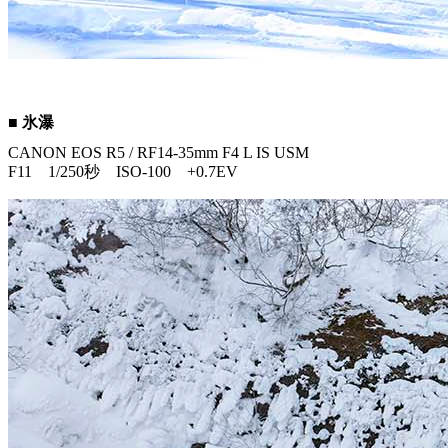
■ 氷瀑
CANON EOS R5 / RF14-35mm F4 L IS USM
F11 1/250秒 ISO-100 +0.7EV