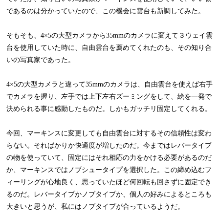
であるのは分かっていたので、この機会に雲台も新調してみた。
そもそも、4×5の大型カメラから35mmのカメラに変えて３ウェイ雲
台を使用していた時に、自由雲台を薦めてくれたのも、その知り合
いの写真家であった。
4×5の大型カメラと違って35mmのカメラは、自由雲台を使えば右手
でカメラを握り、左手では上下左右ズーミングをして、絵を一発で
決められる事に感動したものだ。しかもガッチリ固定してくれる。
今回、マーキンスに変更しても自由雲台に対するその信頼性は変わ
らない。そればかりか快適度が増したのだ。今まではレバータイプ
の物を使っていて、固定にはそれ相応の力をかける必要があるのだ
か、マーキンスではノブシュータイプを選択した。この締め込むフ
ィーリングが心地良く、思っていたほど何回転も回さずに固定でき
るのだ。レバータイプかノブタイプか、個人の好みによるところも
大きいと思うが、私にはノブタイプが合っているようだ。