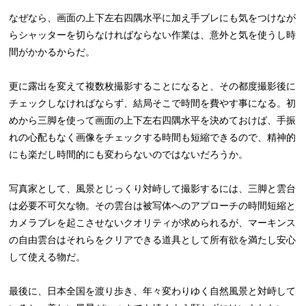
なぜなら、画面の上下左右四隅水平に加え手ブレにも気をつけなが
らシャッターを切らなければならない作業は、意外と気を使うし時
間がかかるからだ。
更に露出を変えて複数枚撮影することになると、その都度撮影後に
チェックしなければならず、結局そこで時間を費やす事になる。初
めから三脚を使って画面の上下左右四隅水平を決めておけば、手振
れの心配もなく画像をチェックする時間も短縮できるので、精神的
にも楽だし時間的にも変わらないのではないだろうか。
写真家として、風景とじっくり対峙して撮影するには、三脚と雲台
は必要不可欠な物。その雲台は被写体へのアプローチの時間短縮と
カメラブレを起こさせないクオリティが求められるが、マーキンス
の自由雲台はそれらをクリアできる道具として所有欲を満たし安心
して使える物だ。
最後に、日本全国を渡り歩き、年々変わりゆく自然風景と対峙して