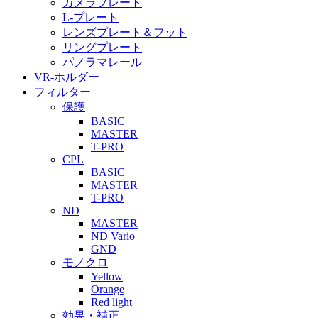
カメラプレート
L-プレート
レンズプレート＆フット
リングプレート
パノラマレール
VR-ホルダー
フィルター
保護
BASIC
MASTER
T-PRO
CPL
BASIC
MASTER
T-PRO
ND
MASTER
ND Vario
GND
モノクロ
Yellow
Orange
Red light
効果・補正