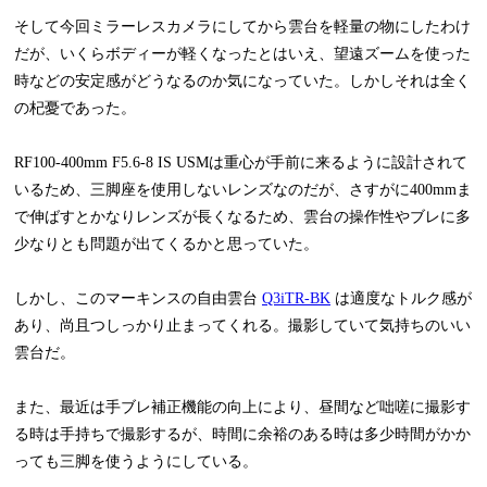
そして今回ミラーレスカメラにしてから雲台を軽量の物にしたわけ
だが、いくらボディーが軽くなったとはいえ、望遠ズームを使った
時などの安定感がどうなるのか気になっていた。しかしそれは全く
の杞憂であった。
RF100-400mm F5.6-8 IS USMは重心が手前に来るように設計されて
いるため、三脚座を使用しないレンズなのだが、さすがに400mmま
で伸ばすとかなりレンズが長くなるため、雲台の操作性やブレに多
少なりとも問題が出てくるかと思っていた。
しかし、このマーキンスの自由雲台
Q3iTR-BK
は適度なトルク感が
あり、尚且つしっかり止まってくれる。撮影していて気持ちのいい
雲台だ。
また、最近は手ブレ補正機能の向上により、昼間など咄嗟に撮影す
る時は手持ちで撮影するが、時間に余裕のある時は多少時間がかか
っても三脚を使うようにしている。