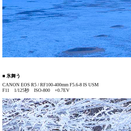
■ 氷舞う
CANON EOS R5 / RF100-400mm F5.6-8 IS USM
F11 1/125秒 ISO-800 +0.7EV