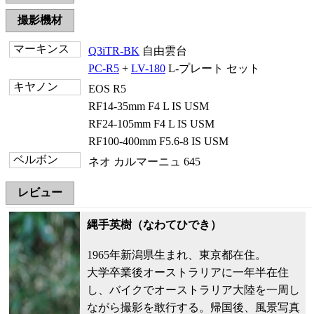
撮影機材
マーキンス
Q3iTR-BK
自由雲台
PC-R5
+
LV-180
L-プレート セット
キヤノン
EOS R5
RF14-35mm F4 L IS USM
RF24-105mm F4 L IS USM
RF100-400mm F5.6-8 IS USM
ベルボン
ネオ カルマーニュ 645
レビュー
縄手英樹（なわてひでき）
1965年新潟県生まれ、東京都在住。
大学卒業後オーストラリアに一年半在住
し、バイクでオーストラリア大陸を一周し
ながら撮影を敢行する。帰国後、風景写真