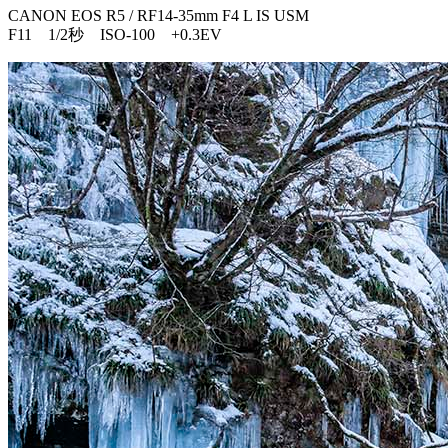
CANON EOS R5 / RF14-35mm F4 L IS USM
F11 1/2秒 ISO-100 +0.3EV