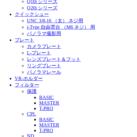
Q10i シリーズ
Q20i シリーズ
クイックシュー
UNC 3/8-16 （太） ネジ用
i-Type 自由雲台 （M6 ネジ） 用
パノラマ撮影用
プレート
カメラプレート
L-プレート
レンズプレート＆フット
リングプレート
パノラマレール
VR-ホルダー
フィルター
保護
BASIC
MASTER
T-PRO
CPL
BASIC
MASTER
T-PRO
ND