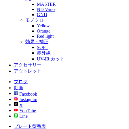
MASTER
ND Vario
GND
モノクロ
Yellow
Orange
Red light
効果・補正
SOFT
赤外線
UV-IR カット
アクセサリー
アウトレット
ブログ
動画
Facebook
Instagram
X
YouTube
Line
プレート型番表