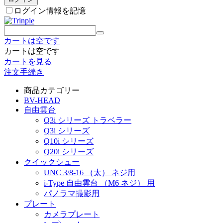
ログイン情報を記憶
カートは空です
カートは空です
カートを見る
注文手続き
商品カテゴリー
BV-HEAD
自由雲台
Q3i シリーズ トラベラー
Q3i シリーズ
Q10i シリーズ
Q20i シリーズ
クイックシュー
UNC 3/8-16 （太） ネジ用
i-Type 自由雲台 （M6 ネジ） 用
パノラマ撮影用
プレート
カメラプレート