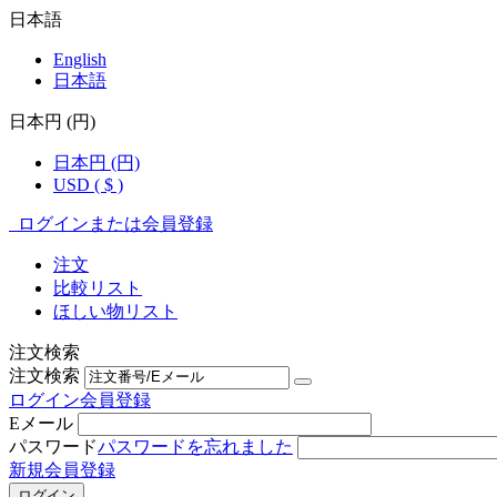
日本語
English
日本語
日本円 (円)
日本円 (円)
USD ( $ )
ログインまたは会員登録
注文
比較リスト
ほしい物リスト
注文検索
注文検索
ログイン
会員登録
Eメール
パスワード
パスワードを忘れました
新規会員登録
ログイン