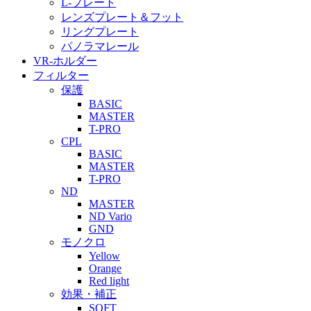
L-プレート
レンズプレート＆フット
リングプレート
パノラマレール
VR-ホルダー
フィルター
保護
BASIC
MASTER
T-PRO
CPL
BASIC
MASTER
T-PRO
ND
MASTER
ND Vario
GND
モノクロ
Yellow
Orange
Red light
効果・補正
SOFT