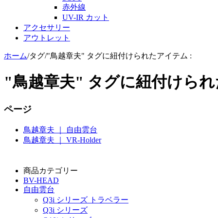
赤外線
UV-IR カット
アクセサリー
アウトレット
ホーム
/
タグ
/
"鳥越章夫" タグに紐付けられたアイテム :
"鳥越章夫" タグに紐付けられ
ページ
鳥越章夫 ｜ 自由雲台
鳥越章夫 ｜ VR-Holder
商品カテゴリー
BV-HEAD
自由雲台
Q3i シリーズ トラベラー
Q3i シリーズ