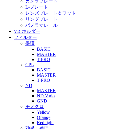
カメラプレート
L-プレート
レンズプレート＆フット
リングプレート
パノラマレール
VR-ホルダー
フィルター
保護
BASIC
MASTER
T-PRO
CPL
BASIC
MASTER
T-PRO
ND
MASTER
ND Vario
GND
モノクロ
Yellow
Orange
Red light
効果・補正