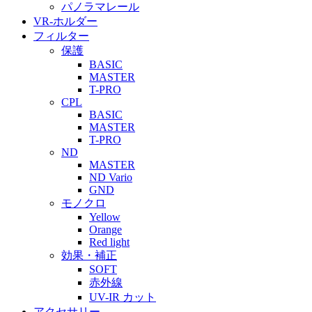
パノラマレール
VR-ホルダー
フィルター
保護
BASIC
MASTER
T-PRO
CPL
BASIC
MASTER
T-PRO
ND
MASTER
ND Vario
GND
モノクロ
Yellow
Orange
Red light
効果・補正
SOFT
赤外線
UV-IR カット
アクセサリー