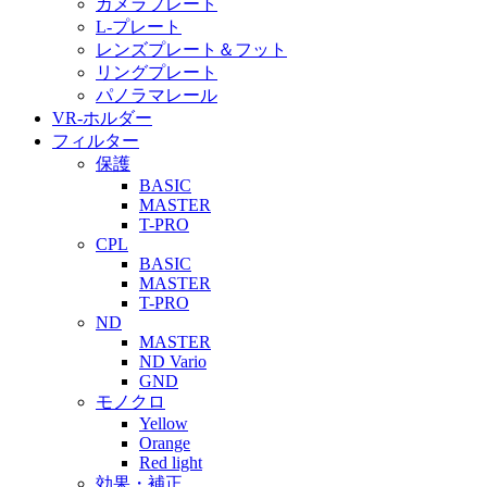
カメラプレート
L-プレート
レンズプレート＆フット
リングプレート
パノラマレール
VR-ホルダー
フィルター
保護
BASIC
MASTER
T-PRO
CPL
BASIC
MASTER
T-PRO
ND
MASTER
ND Vario
GND
モノクロ
Yellow
Orange
Red light
効果・補正