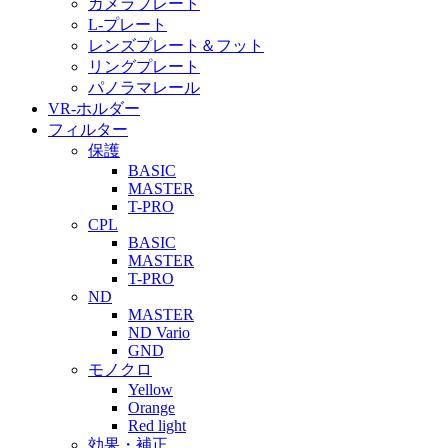
カメラプレート
L-プレート
レンズプレート＆フット
リングプレート
パノラマレール
VR-ホルダー
フィルター
保護
BASIC
MASTER
T-PRO
CPL
BASIC
MASTER
T-PRO
ND
MASTER
ND Vario
GND
モノクロ
Yellow
Orange
Red light
効果・補正