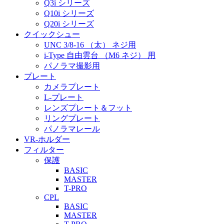
Q3i シリーズ
Q10i シリーズ
Q20i シリーズ
クイックシュー
UNC 3/8-16 （太） ネジ用
i-Type 自由雲台 （M6 ネジ） 用
パノラマ撮影用
プレート
カメラプレート
L-プレート
レンズプレート＆フット
リングプレート
パノラマレール
VR-ホルダー
フィルター
保護
BASIC
MASTER
T-PRO
CPL
BASIC
MASTER