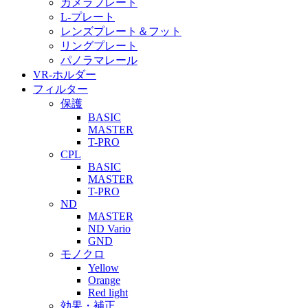
カメラプレート
L-プレート
レンズプレート＆フット
リングプレート
パノラマレール
VR-ホルダー
フィルター
保護
BASIC
MASTER
T-PRO
CPL
BASIC
MASTER
T-PRO
ND
MASTER
ND Vario
GND
モノクロ
Yellow
Orange
Red light
効果・補正