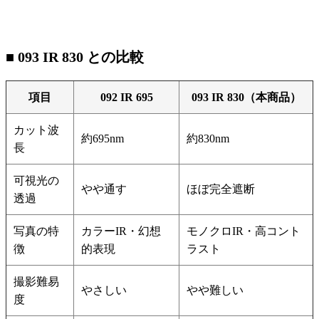
■ 093 IR 830 との比較
項目
092 IR 695
093 IR 830（本商品）
カット波
約695nm
約830nm
長
可視光の
やや通す
ほぼ完全遮断
透過
写真の特
カラーIR・幻想
モノクロIR・高コント
徴
的表現
ラスト
撮影難易
やさしい
やや難しい
度