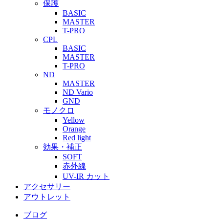
保護
BASIC
MASTER
T-PRO
CPL
BASIC
MASTER
T-PRO
ND
MASTER
ND Vario
GND
モノクロ
Yellow
Orange
Red light
効果・補正
SOFT
赤外線
UV-IR カット
アクセサリー
アウトレット
ブログ