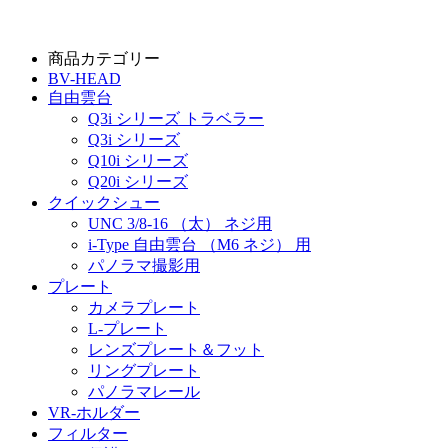
商品カテゴリー
BV-HEAD
自由雲台
Q3i シリーズ トラベラー
Q3i シリーズ
Q10i シリーズ
Q20i シリーズ
クイックシュー
UNC 3/8-16 （太） ネジ用
i-Type 自由雲台 （M6 ネジ） 用
パノラマ撮影用
プレート
カメラプレート
L-プレート
レンズプレート＆フット
リングプレート
パノラマレール
VR-ホルダー
フィルター