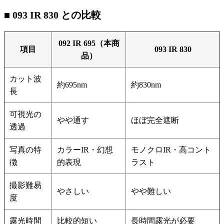
■ 093 IR 830 との比較
092 IR 695（本商
項目
093 IR 830
品）
カット波
約695nm
約830nm
長
可視光の
やや通す
ほぼ完全遮断
透過
写真の特
カラーIR・幻想
モノクロIR・高コント
徴
的表現
ラスト
撮影難易
やさしい
やや難しい
度
露光時間
比較的短い
長時間露光が必要