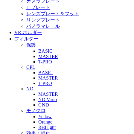
カメラプレート
L-プレート
レンズプレート＆フット
リングプレート
パノラマレール
VR-ホルダー
フィルター
保護
BASIC
MASTER
T-PRO
CPL
BASIC
MASTER
T-PRO
ND
MASTER
ND Vario
GND
モノクロ
Yellow
Orange
Red light
効果・補正