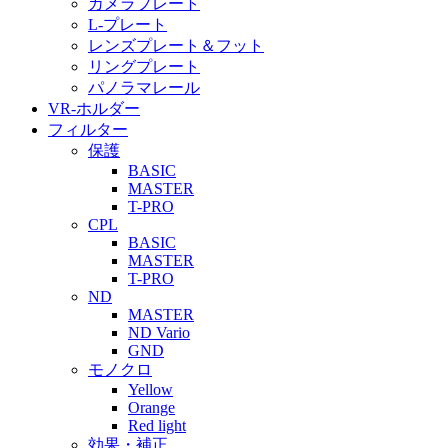
カメラプレート
L-プレート
レンズプレート＆フット
リングプレート
パノラマレール
VR-ホルダー
フィルター
保護
BASIC
MASTER
T-PRO
CPL
BASIC
MASTER
T-PRO
ND
MASTER
ND Vario
GND
モノクロ
Yellow
Orange
Red light
効果・補正