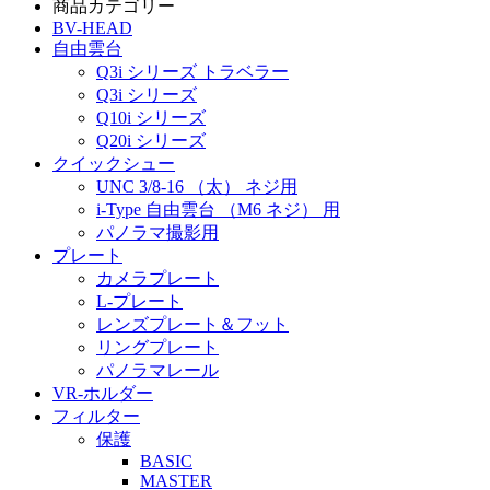
商品カテゴリー
BV-HEAD
自由雲台
Q3i シリーズ トラベラー
Q3i シリーズ
Q10i シリーズ
Q20i シリーズ
クイックシュー
UNC 3/8-16 （太） ネジ用
i-Type 自由雲台 （M6 ネジ） 用
パノラマ撮影用
プレート
カメラプレート
L-プレート
レンズプレート＆フット
リングプレート
パノラマレール
VR-ホルダー
フィルター
保護
BASIC
MASTER