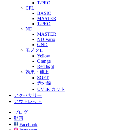
T-PRO
CPL
BASIC
MASTER
T-PRO
ND
MASTER
ND Vario
GND
モノクロ
Yellow
Orange
Red light
効果・補正
SOFT
赤外線
UV-IR カット
アクセサリー
アウトレット
ブログ
動画
Facebook