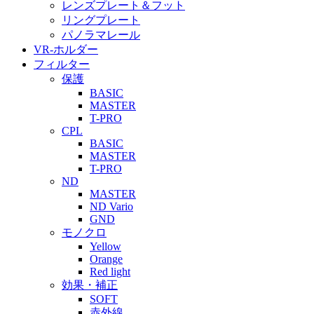
レンズプレート＆フット
リングプレート
パノラマレール
VR-ホルダー
フィルター
保護
BASIC
MASTER
T-PRO
CPL
BASIC
MASTER
T-PRO
ND
MASTER
ND Vario
GND
モノクロ
Yellow
Orange
Red light
効果・補正
SOFT
赤外線