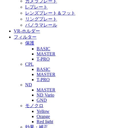
カメラプレート
L-プレート
レンズプレート＆フット
リングプレート
パノラマレール
VR-ホルダー
フィルター
保護
BASIC
MASTER
T-PRO
CPL
BASIC
MASTER
T-PRO
ND
MASTER
ND Vario
GND
モノクロ
Yellow
Orange
Red light
効果・補正