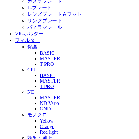
カメラプレート
L-プレート
レンズプレート＆フット
リングプレート
パノラマレール
VR-ホルダー
フィルター
保護
BASIC
MASTER
T-PRO
CPL
BASIC
MASTER
T-PRO
ND
MASTER
ND Vario
GND
モノクロ
Yellow
Orange
Red light
効果・補正