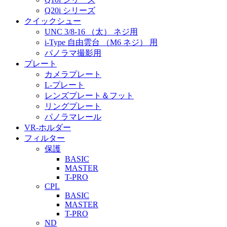
Q20i シリーズ
クイックシュー
UNC 3/8-16 （太） ネジ用
i-Type 自由雲台 （M6 ネジ） 用
パノラマ撮影用
プレート
カメラプレート
L-プレート
レンズプレート＆フット
リングプレート
パノラマレール
VR-ホルダー
フィルター
保護
BASIC
MASTER
T-PRO
CPL
BASIC
MASTER
T-PRO
ND