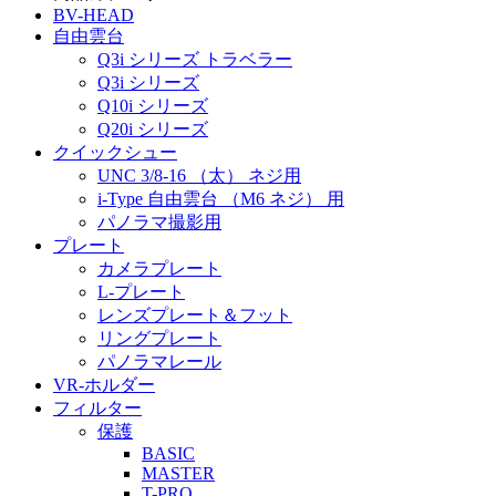
BV-HEAD
自由雲台
Q3i シリーズ トラベラー
Q3i シリーズ
Q10i シリーズ
Q20i シリーズ
クイックシュー
UNC 3/8-16 （太） ネジ用
i-Type 自由雲台 （M6 ネジ） 用
パノラマ撮影用
プレート
カメラプレート
L-プレート
レンズプレート＆フット
リングプレート
パノラマレール
VR-ホルダー
フィルター
保護
BASIC
MASTER
T-PRO