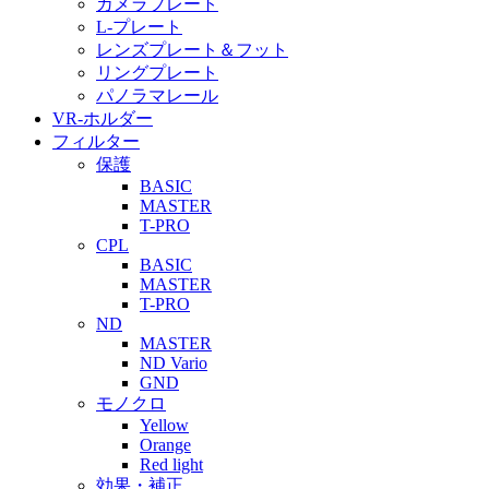
カメラプレート
L-プレート
レンズプレート＆フット
リングプレート
パノラマレール
VR-ホルダー
フィルター
保護
BASIC
MASTER
T-PRO
CPL
BASIC
MASTER
T-PRO
ND
MASTER
ND Vario
GND
モノクロ
Yellow
Orange
Red light
効果・補正